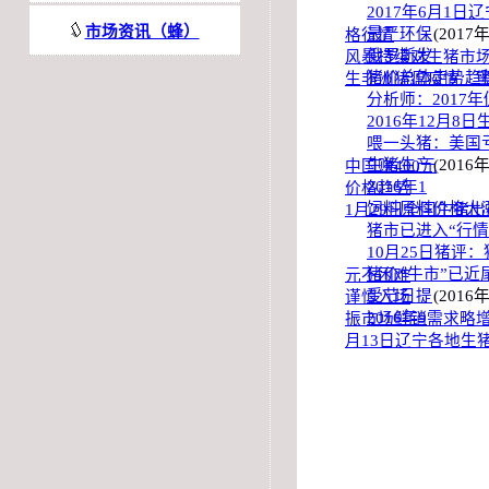
2017年6月1日
市场资讯（蜂）
最严环保
(2017
格行情
俄罗斯发
风暴持续对生猪市
猪价总体走势趋
生非洲猪瘟疫情 
分析师：2017
2016年12月8
喂一头猪：美国
生猪生产
(2016
中国赚400元
2016年1
价格趋势
饲料原料价格大
1月29日全国生猪
猪市已进入“行
10月25日猪评
猪价“牛市”已近
元不困难
受节日提
(2016
谨慎入场
2016年9
振市场鲜销需求略增
月13日辽宁各地生