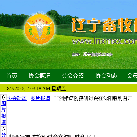
8/7/2026, 7:03:19 AM 星期五
协会动态
-
图片报道
- 非洲猪瘟防控研讨会在沈阳胜利召开
图
片
报
道
分