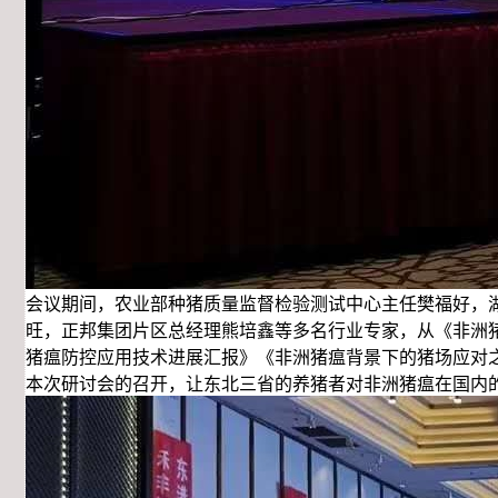
会议期间，农业部种猪质量监督检验测试中心主任樊福好，
旺，正邦集团片区总经理熊培鑫等多名行业专家，从《非洲
猪瘟防控应用技术进展汇报》《非洲猪瘟背景下的猪场应对
本次研讨会的召开，让东北三省的养猪者对非洲猪瘟在国内